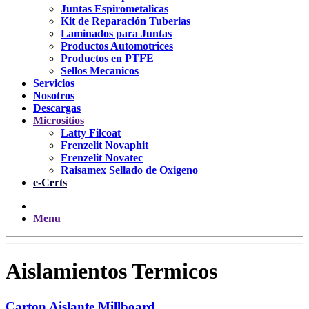
Juntas Espirometalicas
Kit de Reparación Tuberias
Laminados para Juntas
Productos Automotrices
Productos en PTFE
Sellos Mecanicos
Servicios
Nosotros
Descargas
Micrositios
Latty Filcoat
Frenzelit Novaphit
Frenzelit Novatec
Raisamex Sellado de Oxigeno
e-Certs
Menu
Aislamientos Termicos
Carton Aislante Millboard